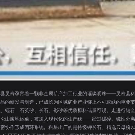
古县灵寿孕育着一颗非金属矿产加工行业的璀璨明珠——灵寿县
品的研发与制造，已成长为区域矿业产业链上不可或缺的重要节点
母、蛭石、石英砂、长石、彩砂等优质原料储量可观。走进行销
昆仑山腹地运至，被送入现代化的生产线——经过破碎、磁性分
密协作形成闭环系统。科星出厂的是特级钾长石、精选云母粉以