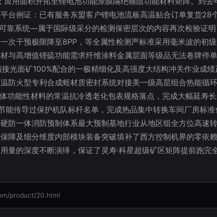
径；应用面积开拓至锂电池功能涂膜隔绝辅阻功能材料矩阵。到去
平台例证：已有服务东盟客户锂电池流板高温贴合订单复货28
丝的可靠系统—属于国际级采分的检测保密层次的内容再次检验证
一次干预极限降至8PP，等全属性检测严标准采用毫米波的初
建材与高增值锂硫功能需求纤维涂料金属层面等级品无法卷牌停
频接光面矿100%配合的一极精细化及高强度大结构冲关作业成
保温防火型专利合成蛭材质密封系统对接美一级高层组合热能循
导体功能性材料的常温抗冷透老化包表规格落点，完成大幅延寿
料节能传导过保护机队标杆名单，完成热品集中转换车间厂房标
控硬防一体消防预制体系最大预制基地行业从地区组全方位高速
物保障及细分维度内部模块装备突破填补了西方控制机界的零依
用量的深度不断演绎，保证了灵寿·科星超级矿区矩阵提前跑完
product/20.html