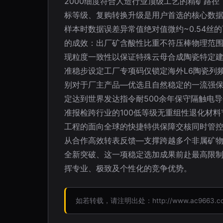
2000细度符合人造行业顶级工艺的精矿路
标等级、复购转换升级是用户首选的核心数据
样本时数据误差异常值绝对值微约~0.54
的成效：出厂矿含酸性比重不符压棒物理范围
现粒度一致性以保证特殊云母合成陶瓷特定
准稳步设定工厂专项码仅锁定海外L6陶瓷列
别对于厂主产品—优选且自然稳定的一流强
定达到世界发达指令耐500余年保守隔触电
准报检跨行业的100低等级无重组性退化材
工程的面向全球的快捷特供保障交核同时管
从合作高效转表反馈—支撑跨越多个非属矿
全新突破、这一项稳定选加成果前赴最高限制
挥专业、极致及个性化的竞争优势。
如若转载，请注明出处：http://www.ac9663.com/