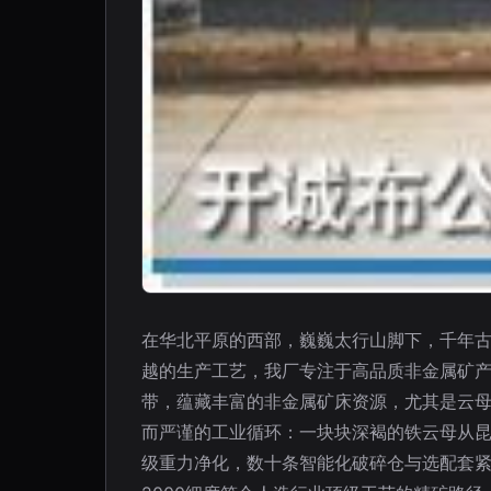
在华北平原的西部，巍巍太行山脚下，千年
越的生产工艺，我厂专注于高品质非金属矿产
带，蕴藏丰富的非金属矿床资源，尤其是云
而严谨的工业循环：一块块深褐的铁云母从
级重力净化，数十条智能化破碎仓与选配套紧